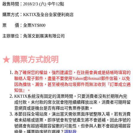
啟售時間：2018/2/3 (六) 中午12點
購票方式：KKTIX及全台全家便利商店
票 價：全票NT$800
主辦單位：角落文創展演有限公司
★ 購票方式說明
為了確保您的權益，強烈建議您，在註冊會員或是結帳時填寫的
聯絡人電子郵件，盡量不要使用Yahoo或Hotmail郵件信箱，以免
因為擋信、漏信，甚至被視為垃圾郵件而無法收到『訂單成立通
知信』。
KKTIX系統沒有固定的清票時間，只要消費者沒有於期限內完
成付款，未付款的席次就會陸陸續續釋放出來，消費者可隨時留
意網頁或是機台是否有釋出可售票券張數。
本節目採全場站席，演出當天需依票面序號整隊入場，若有消費
者未結帳或退票，即序號會有空號產生將不會遞補，因此序號的
號碼會有超過場館容留數的可能性，但參與人數不會超過場館容
納量。購票時序號在哪裡？
請點我