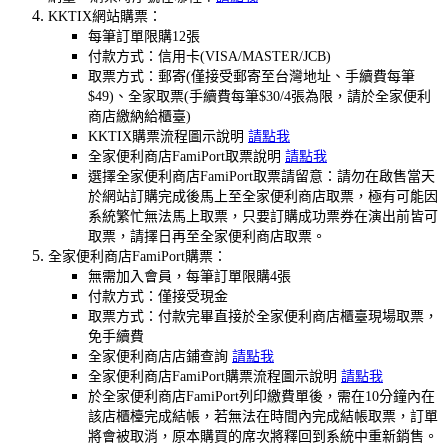
KKTIX網站購票：
每筆訂單限購12張
付款方式：信用卡(VISA/MASTER/JCB)
取票方式：郵寄(僅接受郵寄至台灣地址、手續費每筆
$49)、全家取票(手續費每筆$30/4張為限，請於全家便利
商店繳納給櫃臺)
KKTIX購票流程圖示說明
請點我
全家便利商店FamiPort取票說明
請點我
選擇全家便利商店FamiPort取票請留意：請勿在啟售當天
於網站訂購完成後馬上至全家便利商店取票，極有可能因
系統繁忙無法馬上取票，只要訂購成功票券在演出前皆可
取票，請擇日再至全家便利商店取票。
全家便利商店FamiPort購票：
無需加入會員，每筆訂單限購4張
付款方式：僅接受現金
取票方式：付款完畢直接於全家便利商店櫃臺現場取票，
免手續費
全家便利商店店鋪查詢
請點我
全家便利商店FamiPort購票流程圖示說明
請點我
於全家便利商店FamiPort列印繳費單後，需在10分鐘內在
該店櫃檯完成結帳，若無法在時間內完成結帳取票，訂單
將會被取消，原本購買的席次將釋回到系統中重新銷售。