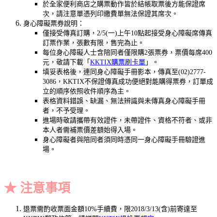
於全家便利商店之購票動作皆於結帳取票後方能保證席
次，請注意單憑列印繳費單無法保證其席次。
身心障礙票券說明：
僅接受傳真訂購，2/5(一)上午10點起接受身心障礙席傳真
訂票作業，張數有限，售完為止。
每位身心障礙人士含陪同者僅限購2張票券，票價每席400
元，敬請下載「
KKTIX購票刷卡單
」。
填妥表格後，連同身心障礙手冊影本，傳真至(02)2777-
3086，KKTIX不保證傳真成功便絕對能購得票券，訂單成
立的順序依照收件順序為主。
表格資料錯誤、缺漏、無法辨識與未傳真身心障礙手冊
者，不予受理。
進場時敬請攜帶有效證件，未帶證件、資格不符者、或非
本人者需補票價差額始得入場。
身心障礙者與陪同者須同時憑同一身心障礙手冊驗證進
場。
★ 注意事項
退票需酌收票面金額10%手續費，限2018/3/13(含)前寄達至