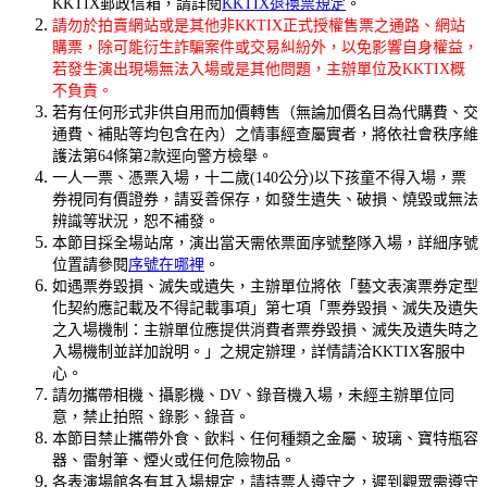
KKTIX郵政信箱，請詳閱
KKTIX退換票規定
。
請勿於拍賣網站或是其他非KKTIX正式授權售票之通路、網站
購票，除可能衍生詐騙案件或交易糾紛外，以免影響自身權益，
若發生演出現場無法入場或是其他問題，主辦單位及KKTIX概
不負責。
若有任何形式非供自用而加價轉售（無論加價名目為代購費、交
通費、補貼等均包含在內）之情事經查屬實者，將依社會秩序維
護法第64條第2款逕向警方檢舉。
一人一票、憑票入場，十二歲(140公分)以下孩童不得入場，票
券視同有價證券，請妥善保存，如發生遺失、破損、燒毀或無法
辨識等狀況，恕不補發。
本節目採全場站席，演出當天需依票面序號整隊入場，詳細序號
位置請參閱
序號在哪裡
。
如遇票券毀損、滅失或遺失，主辦單位將依「藝文表演票券定型
化契約應記載及不得記載事項」第七項「票券毀損、滅失及遺失
之入場機制：主辦單位應提供消費者票券毀損、滅失及遺失時之
入場機制並詳加說明。」之規定辦理，詳情請洽KKTIX客服中
心。
請勿攜帶相機、攝影機、DV、錄音機入場，未經主辦單位同
意，禁止拍照、錄影、錄音。
本節目禁止攜帶外食、飲料、任何種類之金屬、玻璃、寶特瓶容
器、雷射筆、煙火或任何危險物品。
各表演場館各有其入場規定，請持票人遵守之，遲到觀眾需遵守