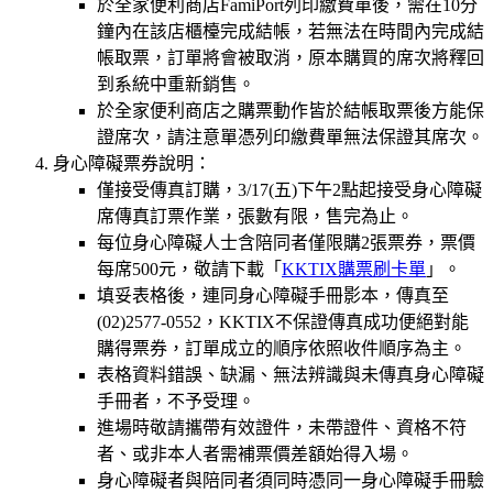
於全家便利商店FamiPort列印繳費單後，需在10分
鐘內在該店櫃檯完成結帳，若無法在時間內完成結
帳取票，訂單將會被取消，原本購買的席次將釋回
到系統中重新銷售。
於全家便利商店之購票動作皆於結帳取票後方能保
證席次，請注意單憑列印繳費單無法保證其席次。
身心障礙票券說明：
僅接受傳真訂購，3/17(五)下午2點起接受身心障礙
席傳真訂票作業，張數有限，售完為止。
每位身心障礙人士含陪同者僅限購2張票券，票價
每席500元，敬請下載「
KKTIX購票刷卡單
」。
填妥表格後，連同身心障礙手冊影本，傳真至
(02)2577-0552，KKTIX不保證傳真成功便絕對能
購得票券，訂單成立的順序依照收件順序為主。
表格資料錯誤、缺漏、無法辨識與未傳真身心障礙
手冊者，不予受理。
進場時敬請攜帶有效證件，未帶證件、資格不符
者、或非本人者需補票價差額始得入場。
身心障礙者與陪同者須同時憑同一身心障礙手冊驗