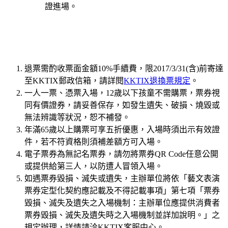
證進場。
退票需酌收票面金額10%手續費，限2017/3/31(含)前寄達
至KKTIX郵政信箱，請詳閱
KKTIX退換票規定
。
一人一票、憑票入場，12歲以下孩童不需購票，票券視
同有價證券，請妥善保存，如發生遺失、破損、燒毀或
無法辨識等狀況，恕不補發。
年滿65歲以上購票可享五折優惠，入場時須出示有效證
件，若不符資格則須補差額方可入場。
電子票券為無記名票券，請勿將票券QR Code任意公開
或提供給第三人，以防遭人冒領入場。
如遇票券毀損、滅失或遺失，主辦單位將依「藝文表演
票券定型化契約應記載及不得記載事項」第七項「票券
毀損、滅失及遺失之入場機制：主辦單位應提供消費者
票券毀損、滅失及遺失時之入場機制並詳加說明。」之
規定辦理，詳情請洽KKTIX客服中心。